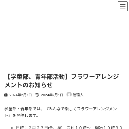
コ
ナ
ン
ビ
テ
ゲ
ン
ー
ツ
シ
へ
ョ
トピックス
ス
ン
キ
に
ッ
移
プ
動
トップページ
トピックス
イベント
【学童部、青年部活動】フラワーアレンジメントのお知らせ
【学童部、青年部活動】フラワーアレンジ
メントのお知らせ
最
2024年2月1日
2024年2月1日
管理人
終
更
学童部・青年部では、『みんなで楽しくフラワーアレンジメン
新
日
ト』を開催します。
時
:
日時：２月２３日(金、祝) 受付１０時〜 開始１０時３０