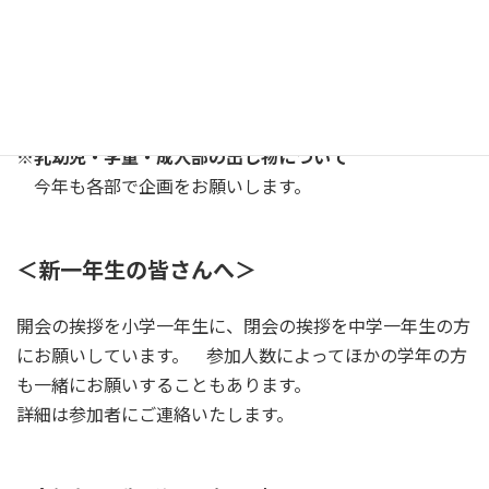
当日の出演者を募集しています。楽器演奏や歌、ダンスの
発表、等々 個人でも家族やグループでも自薦他薦、問い
ません。奮ってご参加ください。
※乳幼児・学童・成人部の出し物について
今年も各部で企画をお願いします。
＜新一年生の皆さんへ＞
開会の挨拶を小学一年生に、閉会の挨拶を中学一年生の方
にお願いしています。 参加人数によってほかの学年の方
も一緒にお願いすることもあります。
詳細は参加者にご連絡いたします。