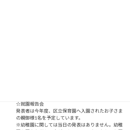
前日6/24(土)まで申し込みの締め切りを延長しま
す！
★ただし「就園」報告をお聞きになりたい方は
【6/19(月)までに】ご連絡ください。
希望者がいない場合は、当日の発表は割愛し、通信
掲載とさせていただきます。
ご了承をお願いいたします。（なお、開催の有無は
前日までにご連絡いたします。）
開催日時・場所
就園報告会：6/25(日)14:15~15:00（受付14:00）
就学報告会：6/25(日)15:00~16:30
場所：大田区障がい者総合サポートセンター「さぽ
ーとぴあ」３F集会室
発表について
☆就園報告会
発表者は今年度、区立保育園へ入園されたお子さま
の親御様1名を予定しています。
※幼稚園に関しては当日の発表はありません。幼稚