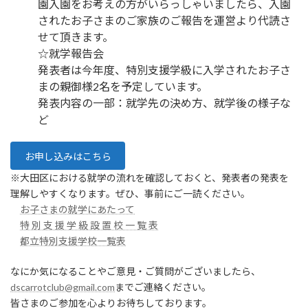
園入園をお考えの方がいらっしゃいましたら、入園
されたお子さまのご家族のご報告を運営より代読さ
せて頂きます。
☆就学報告会
発表者は今年度、特別支援学級に入学されたお子さ
まの親御様2名を予定しています。
発表内容の一部：就学先の決め方、就学後の様子な
ど
お申し込みはこちら
※大田区における就学の流れを確認しておくと、発表者の発表を
理解しやすくなります。ぜひ、事前にご一読ください。
お子さまの就学にあたって
特 別 支 援 学 級 設 置 校 一 覧 表
都立特別支援学校一覧表
なにか気になることやご意見・ご質問がございましたら、
dscarrotclub@gmail.com
までご連絡ください。
皆さまのご参加を心よりお待ちしております。