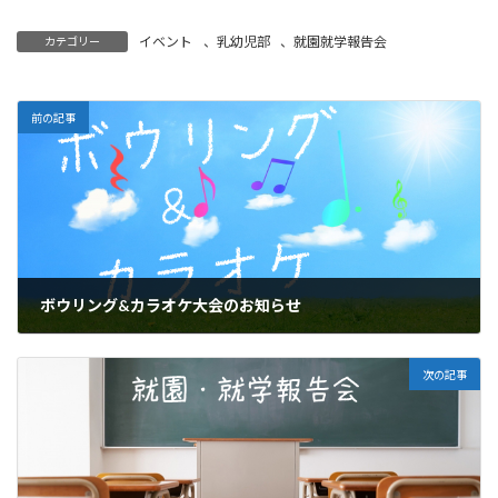
イベント
、
乳幼児部
、
就園就学報告会
カテゴリー
前の記事
ボウリング&カラオケ大会のお知らせ
2023年5月29日
次の記事