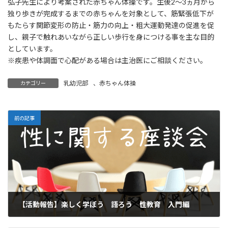
弘子先生により考案された赤ちゃん体操です。生後2～3ヵ月から
独り歩きが完成するまでの赤ちゃんを対象として、筋緊張低下が
もたらす関節変形の防止・筋力の向上・粗大運動発達の促進を促
し、親子で触れあいながら正しい歩行を身につける事を主な目的
としています。
※疾患や体調面で心配がある場合は主治医にご相談ください。
乳幼児部
、
赤ちゃん体操
カテゴリー
前の記事
【活動報告】楽しく学ぼう 語ろう 性教育 入門編
2026年2月22日