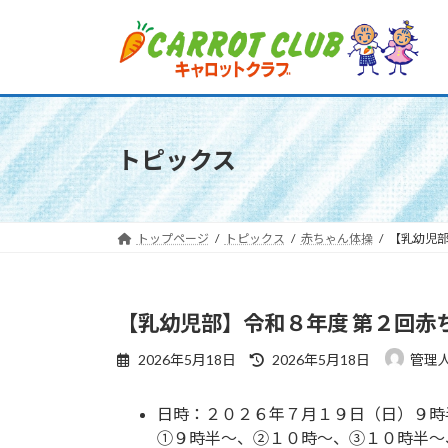
コ
ナ
ン
ビ
テ
ゲ
ン
ー
ツ
シ
へ
ョ
トピックス
ス
ン
キ
に
ッ
移
プ
動
トップページ
トピックス
赤ちゃん体操
【乳幼児部
【乳幼児部】令和８年度 第２回赤
最
2026年5月18日
2026年5月18日
管理
終
更
日時：２０２６年７月１９日（日）９時
新
日
①９時半〜、②１０時〜、③１０時半