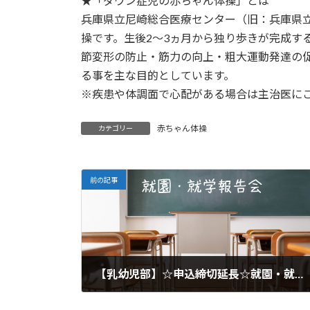
★「ダウン症児の赤ちゃん体操」とは
兵庫県立尼崎総合医療センター（旧：兵庫県
操です。生後2～3ヵ月から独り歩きが完成す
節変形の防止・筋力の向上・粗大運動発達の
る事を主な目的としています。
※疾患や体調面で心配がある場合は主治医に
赤ちゃん体操
カテゴリー
前の記事
【乳幼児部】☆申込締切延長☆就園・就学報告会 開催のお知らせ
2026年5月10日