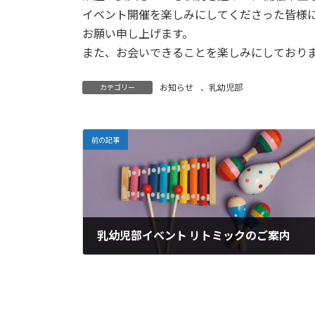
時
イベント開催を楽しみにしてくださった皆様
:
お願い申し上げます。
また、お会いできることを楽しみにしており
お知らせ
、
乳幼児部
カテゴリー
前の記事
乳幼児部イベント リトミックのご案内
2022年7月13日