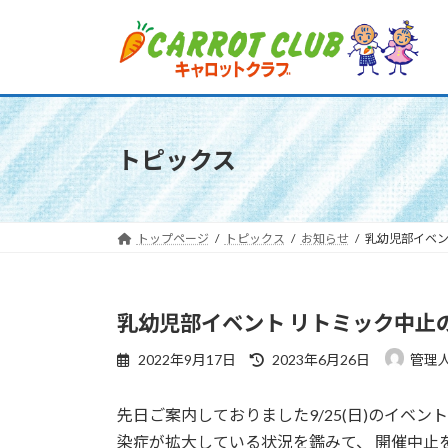
コ
ナ
ン
ビ
テ
ゲ
ン
ー
ツ
シ
へ
ョ
トピックス
ス
ン
キ
に
ッ
移
プ
動
トップページ
トピックス
お知らせ
乳幼児部イベン
乳幼児部イベント リトミック中止
最
2022年9月17日
2023年6月26日
管理
終
更
先日ご案内しておりました9/25(日)のイベ
新
日
染症が拡大している状況を鑑みて、 開催中止