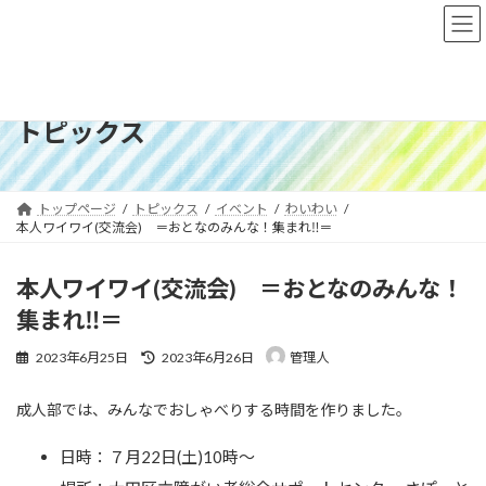
コ
ナ
ン
ビ
テ
ゲ
ン
ー
ツ
シ
へ
ョ
トピックス
ス
ン
キ
に
ッ
移
プ
動
トップページ
トピックス
イベント
わいわい
本人ワイワイ(交流会) ＝おとなのみんな！集まれ‼＝
本人ワイワイ(交流会) ＝おとなのみんな！
集まれ‼＝
最
2023年6月25日
2023年6月26日
管理人
終
更
成人部では、みんなでおしゃべりする時間を作りました。
新
日
時
日時：７月22日(土)10時〜
: