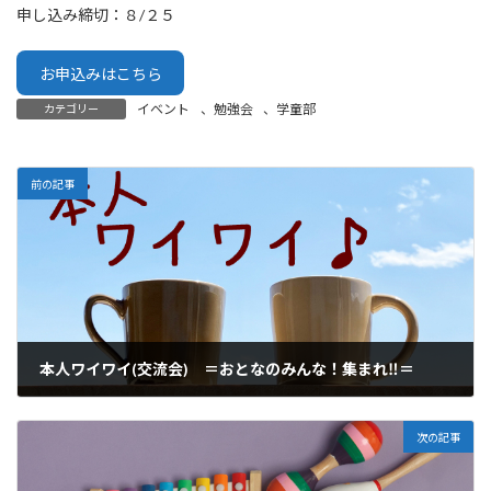
申し込み締切：８/２５
お申込みはこちら
イベント
、
勉強会
、
学童部
カテゴリー
前の記事
本人ワイワイ(交流会) ＝おとなのみんな！集まれ‼＝
2023年6月25日
次の記事