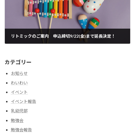
リトミックのご案内 申込締切9/22(金)まで延長決定！
2023年9月3日
カテゴリー
お知らせ
わいわい
イベント
イベント報告
乳幼児部
勉強会
勉強会報告