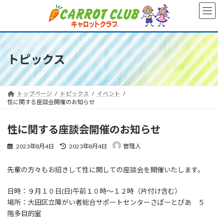
コ
ナ
ン
ビ
テ
ゲ
ン
ー
ツ
シ
へ
ョ
トピックス
ス
ン
キ
に
ッ
移
プ
動
トップページ
トピックス
イベント
性に関する座談会開催のお知らせ
性に関する座談会開催のお知らせ
最
2023年8月4日
2023年8月4日
管理人
終
更
先輩の方々もお招きして性に関しての座談会を開催いたします。
新
日
時
日時：９月１０日(日)午前１０時〜１２時（片付け含む）
:
場所：大田区立障がい者総合サポートセンターさぽーとぴあ ５
階多目的室