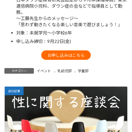
逓信病院小児科、ダウン症の会などで指導員として勤
務。
～工藤先生からのメッセージ～
「思わず動きたくなる楽しい音楽で遊びましょう！」
対象：未就学児～小学校6年
申し込み締切：9月22日(金)
お申し込みはこちら
イベント
、
乳幼児部
、
学童部
カテゴリー
前の記事