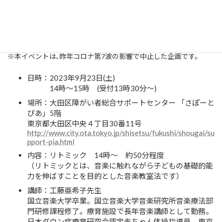
ますので追加募集を行います。
応募し忘れていた方、急遽参加できるようになった方など、まだ
間に合いますのでぜひお申し込みください。
皆様のご参加を心よりお待ちしております。
※本イベントは､昨年コロナ第7波の影響で中止した企画です。
日時：2023年9月23日(土)
14時～15時 (受付13時30分～)
場所：大田区障がい者総合サポートセンター 「さぽーと
ぴあ」5階
東京都大田区中央４丁目30番11号
http://www.city.ota.tokyo.jp/shisetsu/fukushi/shougai/su
pport-pia.html
内容：リトミック 14時～ 約50分程度
（リトミックとは、音楽に触れながら子どもの基礎的能
力を伸ばすことを目的とした音楽教室法です）
講師：工藤亜希子先生
国立音楽大学卒業。国立音楽大学音楽研究所音楽療法部
門研修課程修了。療育施設で長年音楽講師として勤務。
日本ダウン症療育研究会認定赤ちゃん体操指導員。東京